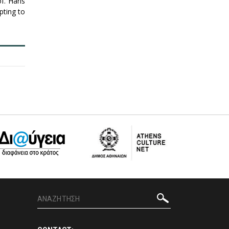
f. Haris
pting to