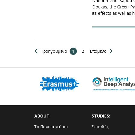
National and Kapodis
Doukas, the Green Pac
its effects as well as
Προηγούμενο
1
2
Επόμενο
ABOUT:
STUDIES:
Το Πανεπιστήμιο
Σπουδές