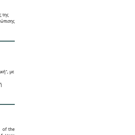
ς της
ετώπισης
κή", με
ή
n of the